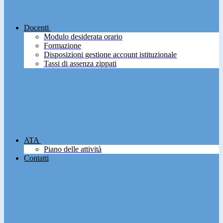
Docenti
Modulo desiderata orario
Formazione
Disposizioni gestione account istituzionale
Tassi di assenza zippati
ATA
Piano delle attività
Contatti