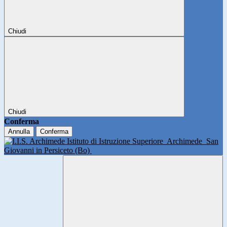
Chiudi
Chiudi
Conferma
Annulla
Conferma
Istituto di Istruzione Superiore
Archimede
San
Giovanni in Persiceto (Bo)