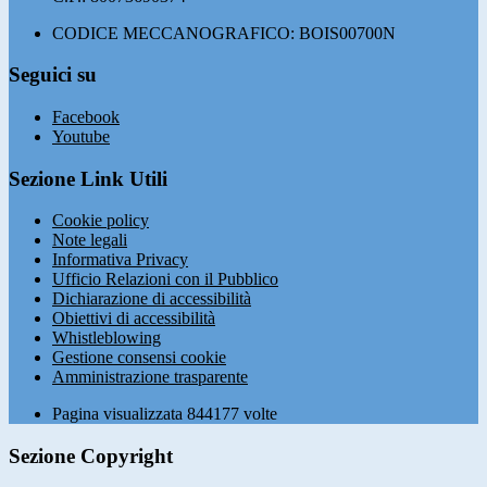
CODICE MECCANOGRAFICO: BOIS00700N
Seguici su
Facebook
Youtube
Sezione Link Utili
Cookie policy
Note legali
Informativa Privacy
Ufficio Relazioni con il Pubblico
Dichiarazione di accessibilità
Obiettivi di accessibilità
Whistleblowing
Gestione consensi cookie
Amministrazione trasparente
Pagina visualizzata
844177
volte
Sezione Copyright