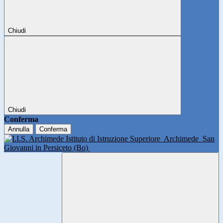
Chiudi
Chiudi
Conferma
Annulla
Conferma
Istituto di Istruzione Superiore
Archimede
San
Giovanni in Persiceto (Bo)