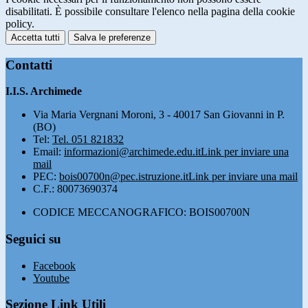
disabilitati. È possibile consultare l'elenco nella pagina della cookie
policy.
Accetta tutti
Salva le preferenze
Contatti
I.I.S. Archimede
Via Maria Vergnani Moroni, 3 - 40017 San Giovanni in P.
(BO)
Tel:
Tel. 051 821832
Email:
informazioni@archimede.edu.it
Link per inviare una
mail
PEC:
bois00700n@pec.istruzione.it
Link per inviare una mail
C.F.: 80073690374
CODICE MECCANOGRAFICO: BOIS00700N
Seguici su
Facebook
Youtube
Sezione Link Utili