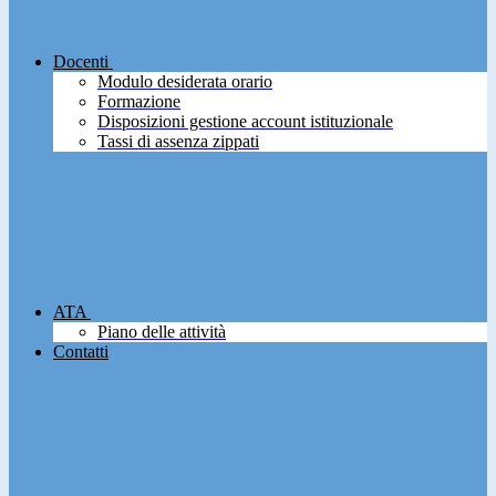
Docenti
Modulo desiderata orario
Formazione
Disposizioni gestione account istituzionale
Tassi di assenza zippati
ATA
Piano delle attività
Contatti