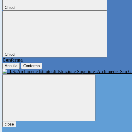
Chiudi
Chiudi
Conferma
Annulla
Conferma
Istituto di Istruzione Superiore
Archimede
San Gi
close