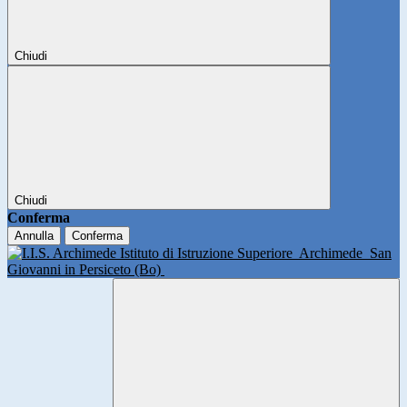
Chiudi
Chiudi
Conferma
Annulla
Conferma
Istituto di Istruzione Superiore
Archimede
San
Giovanni in Persiceto (Bo)