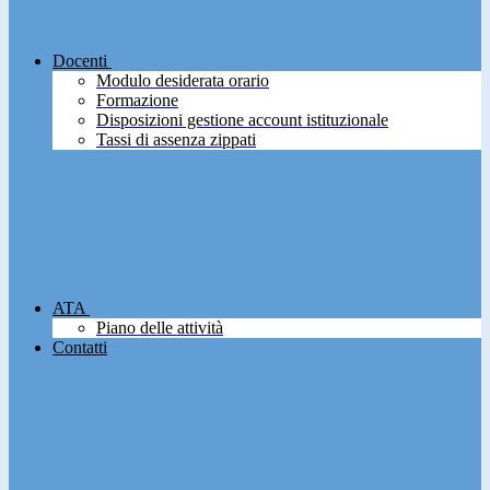
Docenti
Modulo desiderata orario
Formazione
Disposizioni gestione account istituzionale
Tassi di assenza zippati
ATA
Piano delle attività
Contatti