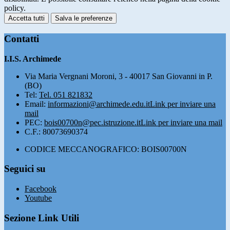
policy.
Accetta tutti
Salva le preferenze
Contatti
I.I.S. Archimede
Via Maria Vergnani Moroni, 3 - 40017 San Giovanni in P.
(BO)
Tel:
Tel. 051 821832
Email:
informazioni@archimede.edu.it
Link per inviare una
mail
PEC:
bois00700n@pec.istruzione.it
Link per inviare una mail
C.F.: 80073690374
CODICE MECCANOGRAFICO: BOIS00700N
Seguici su
Facebook
Youtube
Sezione Link Utili