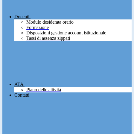
Docenti
Modulo desiderata orario
Formazione
Disposizioni gestione account istituzionale
Tassi di assenza zippati
ATA
Piano delle attività
Contatti