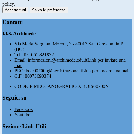
policy.
Accetta tutti
Salva le preferenze
Contatti
I.I.S. Archimede
Via Maria Vergnani Moroni, 3 - 40017 San Giovanni in P.
(BO)
Tel:
Tel. 051 821832
Email:
informazioni@archimede.edu.it
Link per inviare una
mail
PEC:
bois00700n@pec.istruzione.it
Link per inviare una mail
C.F.: 80073690374
CODICE MECCANOGRAFICO: BOIS00700N
Seguici su
Facebook
Youtube
Sezione Link Utili