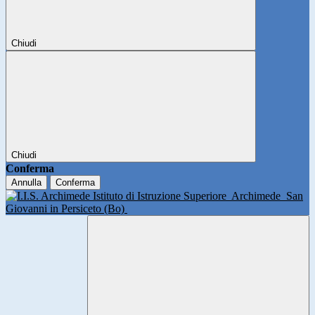
Chiudi
Chiudi
Conferma
Annulla
Conferma
Istituto di Istruzione Superiore
Archimede
San
Giovanni in Persiceto (Bo)