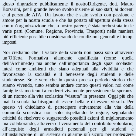
giusto ringraziare pubblicamente il nostroDirigente, dott. Mauro
Borsarini, per il grande lavoro svolto insieme al suo staff, ai docenti
e al personale ATA. Un lavoro che è stato svolto con passione e
amore per la nostra scuola e che ha portato all’apertura della stessa
con un’organizzazione che, a nostro parere, è stata orchestrata tra le
varie parti (Comune, Regione, Provincia, Trasporti) nella maniera
più efficiente possibile considerando le condizioni generali e i tempi
imposti.
Noi crediamo che il valore della scuola non passi solo attraverso
un’Offerta Formativa altamente qualificata (come quella
dell’Archimede) ma anche dall’importanza degli spazi scolastici
intesi come ambienti che siano adeguati alla vivibilità e che
favoriscano la socialità e il benessere degli studenti e delle
studentesse. Se è vero che in questo preciso periodo storico che
stiamo vivendo, tutto sembra andare contro questi valori noi come
famiglie siamo tenuti a crederci vivamente per sostenere la speranza
di un ritorno alla vita scolastica “vissuta” in presenza. Oggi più che
mai la scuola ha bisogno di essere bella e di essere vissuta. Per
questo vi chiediamo di partecipare attivamente alla vita della
comunità scolastica non solo rispettando le regole, segnalando
criticità da risolvere o suggerendo possibili azioni di miglioramento
ma collaborando, attraverso il versamento del contributo volontario,
all’acquisto degli armadietti personali per gli studenti e
all’installazione di un sistema di allarme più sicuro per proteggere