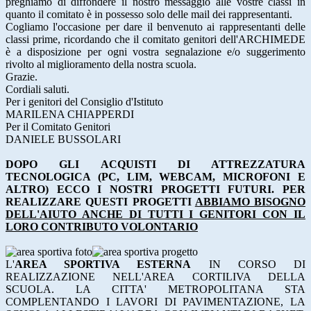
preghiamo di diffondere il nostro messaggio alle vostre classi in
quanto il
comitato
è in possesso solo delle mail dei rappresentanti.
Cogliamo l'occasione per dare il benvenuto ai rappresentanti delle
classi prime, ricordando che il
comitato
genitori
dell'ARCHIMEDE
è a disposizione per ogni vostra segnalazione e/o suggerimento
rivolto al miglioramento della nostra scuola.
Grazie.
Cordiali saluti.
Per i
genitori
del Consiglio d'Istituto
MARILENA CHIAPPERDI
Per il
Comitato
Genitori
DANIELE BUSSOLARI
DOPO GLI ACQUISTI DI ATTREZZATURA
TECNOLOGICA (PC, LIM, WEBCAM, MICROFONI E
ALTRO) ECCO I NOSTRI PROGETTI FUTURI. PER
REALIZZARE QUESTI PROGETTI
ABBIAMO BISOGNO
DELL'AIUTO ANCHE DI TUTTI I GENITORI CON IL
LORO CONTRIBUTO VOLONTARIO
L'
AREA SPORTIVA ESTERNA
IN CORSO DI
REALIZZAZIONE NELL'AREA CORTILIVA DELLA
SCUOLA. LA CITTA' METROPOLITANA STA
COMPLENTANDO I LAVORI DI PAVIMENTAZIONE, LA