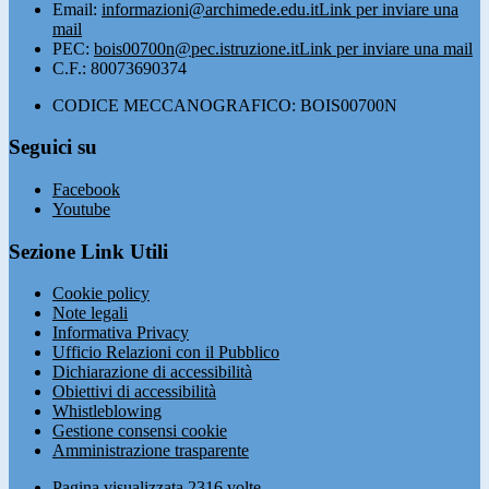
Email:
informazioni@archimede.edu.it
Link per inviare una
mail
PEC:
bois00700n@pec.istruzione.it
Link per inviare una mail
C.F.: 80073690374
CODICE MECCANOGRAFICO: BOIS00700N
Seguici su
Facebook
Youtube
Sezione Link Utili
Cookie policy
Note legali
Informativa Privacy
Ufficio Relazioni con il Pubblico
Dichiarazione di accessibilità
Obiettivi di accessibilità
Whistleblowing
Gestione consensi cookie
Amministrazione trasparente
Pagina visualizzata
2316
volte