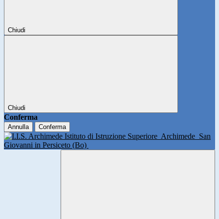
Chiudi
Chiudi
Conferma
Annulla
Conferma
Istituto di Istruzione Superiore
Archimede
San
Giovanni in Persiceto (Bo)