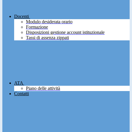
Docenti
Modulo desiderata orario
Formazione
Disposizioni gestione account istituzionale
Tassi di assenza zippati
ATA
Piano delle attività
Contatti