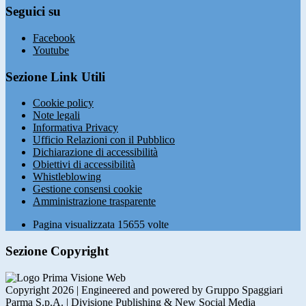
Seguici su
Facebook
Youtube
Sezione Link Utili
Cookie policy
Note legali
Informativa Privacy
Ufficio Relazioni con il Pubblico
Dichiarazione di accessibilità
Obiettivi di accessibilità
Whistleblowing
Gestione consensi cookie
Amministrazione trasparente
Pagina visualizzata
15655
volte
Sezione Copyright
Copyright 2026 | Engineered and powered by Gruppo Spaggiari
Parma S.p.A. | Divisione Publishing & New Social Media