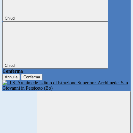
Chiudi
Chiudi
Conferma
Annulla
Conferma
Istituto di Istruzione Superiore
Archimede
San
Giovanni in Persiceto (Bo)