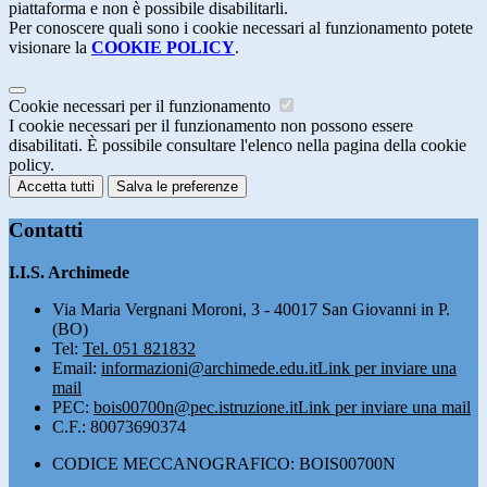
piattaforma e non è possibile disabilitarli.
Per conoscere quali sono i cookie necessari al funzionamento potete
visionare la
COOKIE POLICY
.
Cookie necessari per il funzionamento
I cookie necessari per il funzionamento non possono essere
disabilitati. È possibile consultare l'elenco nella pagina della cookie
policy.
Accetta tutti
Salva le preferenze
Contatti
I.I.S. Archimede
Via Maria Vergnani Moroni, 3 - 40017 San Giovanni in P.
(BO)
Tel:
Tel. 051 821832
Email:
informazioni@archimede.edu.it
Link per inviare una
mail
PEC:
bois00700n@pec.istruzione.it
Link per inviare una mail
C.F.: 80073690374
CODICE MECCANOGRAFICO: BOIS00700N