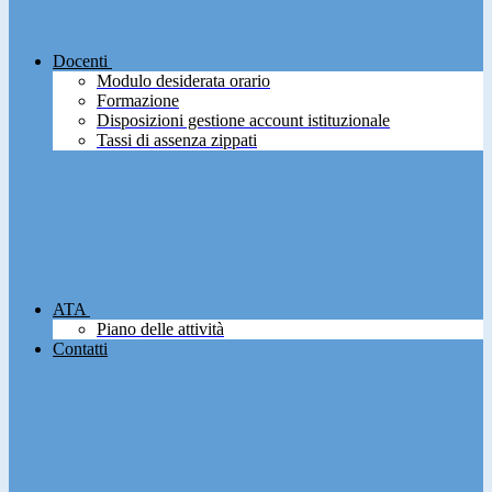
Docenti
Modulo desiderata orario
Formazione
Disposizioni gestione account istituzionale
Tassi di assenza zippati
ATA
Piano delle attività
Contatti