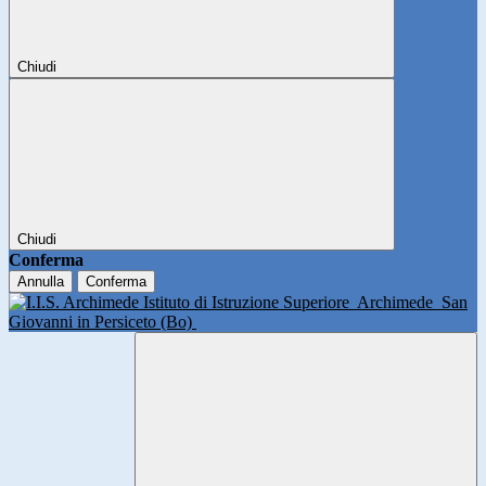
Chiudi
Chiudi
Conferma
Annulla
Conferma
Istituto di Istruzione Superiore
Archimede
San
Giovanni in Persiceto (Bo)