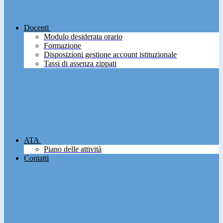
Docenti
Modulo desiderata orario
Formazione
Disposizioni gestione account istituzionale
Tassi di assenza zippati
ATA
Piano delle attività
Contatti