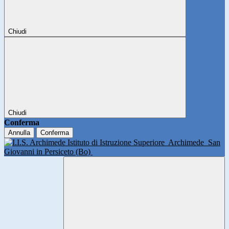
Chiudi
Chiudi
Conferma
Annulla
Conferma
Istituto di Istruzione Superiore
Archimede
San
Giovanni in Persiceto (Bo)