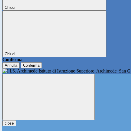
Chiudi
Chiudi
Conferma
Annulla
Conferma
Istituto di Istruzione Superiore
Archimede
San Gi
close