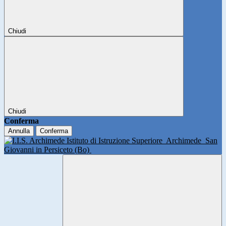
Chiudi
Chiudi
Conferma
Annulla
Conferma
Istituto di Istruzione Superiore
Archimede
San
Giovanni in Persiceto (Bo)