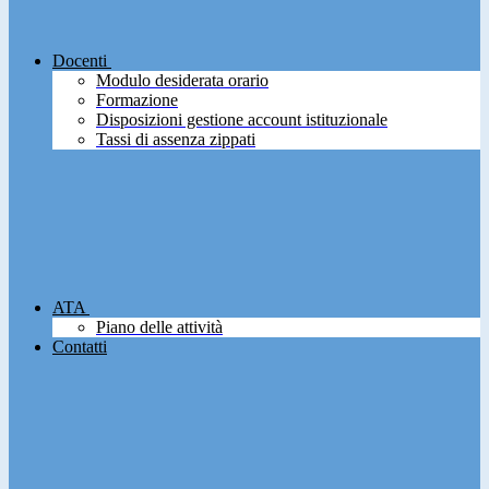
Docenti
Modulo desiderata orario
Formazione
Disposizioni gestione account istituzionale
Tassi di assenza zippati
ATA
Piano delle attività
Contatti