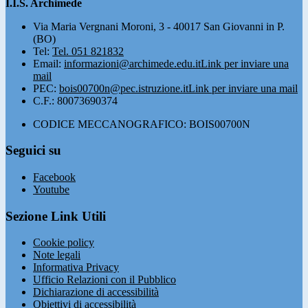
I.I.S. Archimede
Via Maria Vergnani Moroni, 3 - 40017 San Giovanni in P.
(BO)
Tel:
Tel. 051 821832
Email:
informazioni@archimede.edu.it
Link per inviare una
mail
PEC:
bois00700n@pec.istruzione.it
Link per inviare una mail
C.F.: 80073690374
CODICE MECCANOGRAFICO: BOIS00700N
Seguici su
Facebook
Youtube
Sezione Link Utili
Cookie policy
Note legali
Informativa Privacy
Ufficio Relazioni con il Pubblico
Dichiarazione di accessibilità
Obiettivi di accessibilità