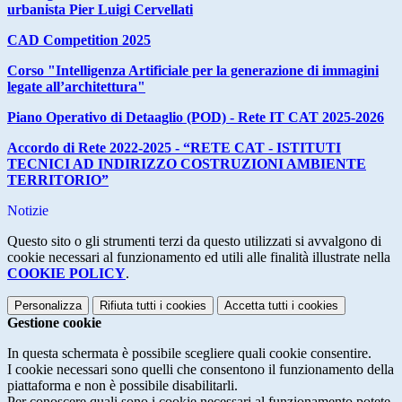
urbanista Pier Luigi Cervellati
CAD Competition 2025
Corso "Intelligenza Artificiale per la generazione di immagini
legate all’architettura"
Piano Operativo di Detaaglio (POD) - Rete IT CAT 2025-2026
Accordo di Rete 2022-2025 - “RETE CAT - ISTITUTI
TECNICI AD INDIRIZZO COSTRUZIONI AMBIENTE
TERRITORIO”
Notizie
Questo sito o gli strumenti terzi da questo utilizzati si avvalgono di
cookie necessari al funzionamento ed utili alle finalità illustrate nella
COOKIE POLICY
.
Personalizza
Rifiuta tutti
i cookies
Accetta tutti
i cookies
Gestione cookie
In questa schermata è possibile scegliere quali cookie consentire.
I cookie necessari sono quelli che consentono il funzionamento della
piattaforma e non è possibile disabilitarli.
Per conoscere quali sono i cookie necessari al funzionamento potete