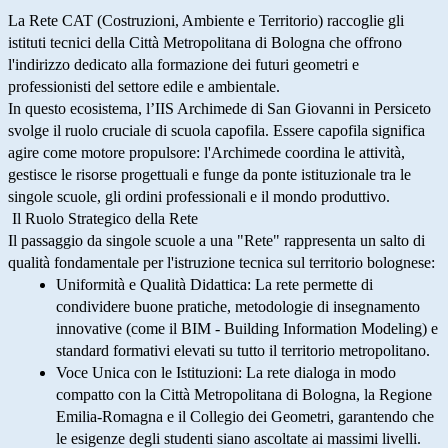
La
Rete CAT
(Costruzioni, Ambiente e Territorio) raccoglie gli
istituti tecnici della Città Metropolitana di Bologna che offrono
l'indirizzo dedicato alla formazione dei futuri geometri e
professionisti del settore edile e ambientale.
In questo ecosistema, l’
IIS Archimede di San Giovanni in Persiceto
svolge il ruolo cruciale di
scuola capofila
. Essere capofila significa
agire come motore propulsore: l'Archimede coordina le attività,
gestisce le risorse progettuali e funge da ponte istituzionale tra le
singole scuole, gli ordini professionali e il mondo produttivo.
Il Ruolo Strategico della Rete
Il passaggio da singole scuole a una "Rete" rappresenta un salto di
qualità fondamentale per l'istruzione tecnica sul territorio bolognese:
Uniformità e Qualità Didattica:
La rete permette di
condividere buone pratiche, metodologie di insegnamento
innovative (come il BIM - Building Information Modeling) e
standard formativi elevati su tutto il territorio metropolitano.
Voce Unica con le Istituzioni:
La rete dialoga in modo
compatto con la Città Metropolitana di Bologna, la Regione
Emilia-Romagna e il Collegio dei Geometri, garantendo che
le esigenze degli studenti siano ascoltate ai massimi livelli.