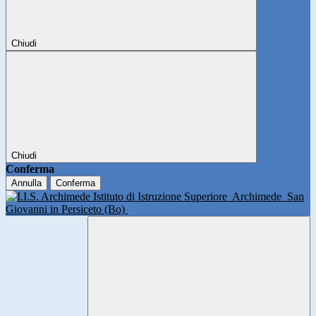
Chiudi
Chiudi
Conferma
Annulla
Conferma
Istituto di Istruzione Superiore
Archimede
San
Giovanni in Persiceto (Bo)