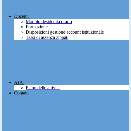
Docenti
Modulo desiderata orario
Formazione
Disposizioni gestione account istituzionale
Tassi di assenza zippati
ATA
Piano delle attività
Contatti