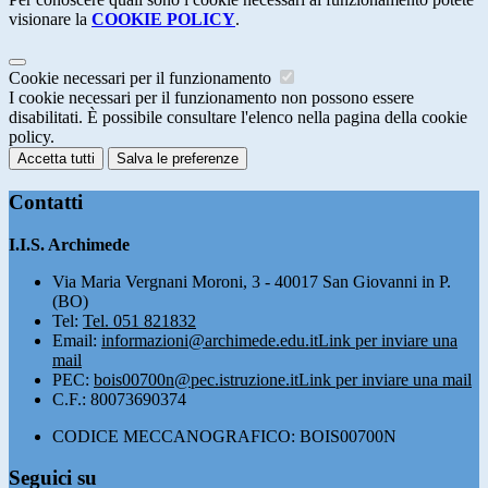
visionare la
COOKIE POLICY
.
Cookie necessari per il funzionamento
I cookie necessari per il funzionamento non possono essere
disabilitati. È possibile consultare l'elenco nella pagina della cookie
policy.
Accetta tutti
Salva le preferenze
Contatti
I.I.S. Archimede
Via Maria Vergnani Moroni, 3 - 40017 San Giovanni in P.
(BO)
Tel:
Tel. 051 821832
Email:
informazioni@archimede.edu.it
Link per inviare una
mail
PEC:
bois00700n@pec.istruzione.it
Link per inviare una mail
C.F.: 80073690374
CODICE MECCANOGRAFICO: BOIS00700N
Seguici su