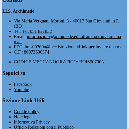
I.I.S. Archimede
Via Maria Vergnani Moroni, 3 - 40017 San Giovanni in P.
(BO)
Tel:
Tel. 051 821832
Email:
informazioni@archimede.edu.it
Link per inviare una
mail
PEC:
bois00700n@pec.istruzione.it
Link per inviare una mail
C.F.: 80073690374
CODICE MECCANOGRAFICO: BOIS00700N
Seguici su
Facebook
Youtube
Sezione Link Utili
Cookie policy
Note legali
Informativa Privacy
Ufficio Relazioni con il Pubblico