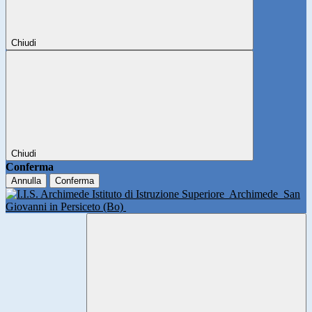
Chiudi
Chiudi
Conferma
Annulla
Conferma
Istituto di Istruzione Superiore
Archimede
San
Giovanni in Persiceto (Bo)