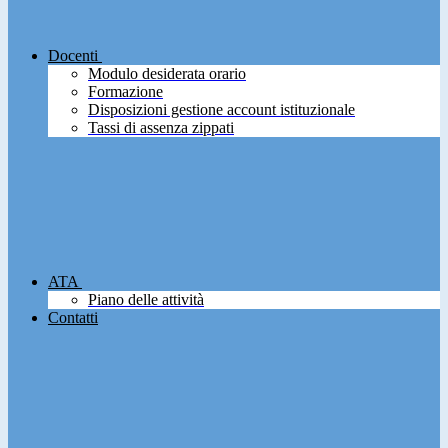
Docenti
Modulo desiderata orario
Formazione
Disposizioni gestione account istituzionale
Tassi di assenza zippati
ATA
Piano delle attività
Contatti