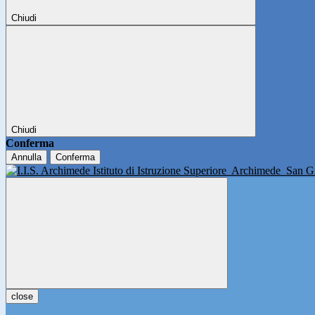
Chiudi
Chiudi
Conferma
Annulla
Conferma
Istituto di Istruzione Superiore
Archimede
San Gi
close