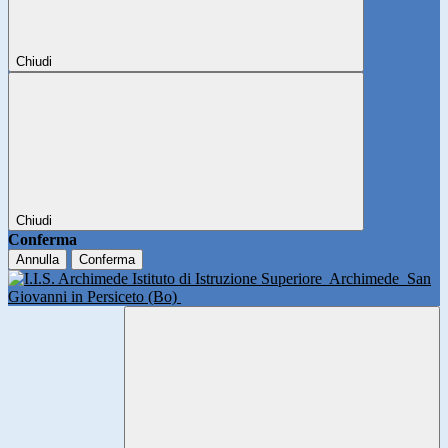
Chiudi
Chiudi
Conferma
Annulla
Conferma
Istituto di Istruzione Superiore
Archimede
San
Giovanni in Persiceto (Bo)