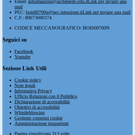
Email:
informazioni@archimede.edu.it
Link per inviare una
mail
PEC:
bois00700n@pec.istruzione.it
Link per inviare una mail
C.F.: 80073690374
CODICE MECCANOGRAFICO: BOIS00700N
Seguici su
Facebook
Youtube
Sezione Link Utili
Cookie policy
Note legali
Informativa Privacy
Ufficio Relazioni con il Pubblico
Dichiarazione di accessibilità
Obiettivi di accessibilità
Whistleblowing
Gestione consensi cookie
Amministrazione trasparente
Pagina visualizzata
313
volte