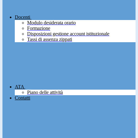
Docenti
Modulo desiderata orario
Formazione
Disposizioni gestione account istituzionale
Tassi di assenza zippati
ATA
Piano delle attività
Contatti