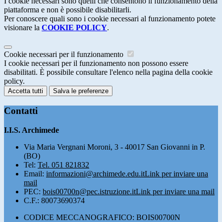
I cookie necessari sono quelli che consentono il funzionamento della
piattaforma e non è possibile disabilitarli.
Per conoscere quali sono i cookie necessari al funzionamento potete
visionare la
COOKIE POLICY
.
Cookie necessari per il funzionamento
I cookie necessari per il funzionamento non possono essere
disabilitati. È possibile consultare l'elenco nella pagina della cookie
policy.
Accetta tutti
Salva le preferenze
Contatti
I.I.S. Archimede
Via Maria Vergnani Moroni, 3 - 40017 San Giovanni in P.
(BO)
Tel:
Tel. 051 821832
Email:
informazioni@archimede.edu.it
Link per inviare una
mail
PEC:
bois00700n@pec.istruzione.it
Link per inviare una mail
C.F.: 80073690374
CODICE MECCANOGRAFICO: BOIS00700N