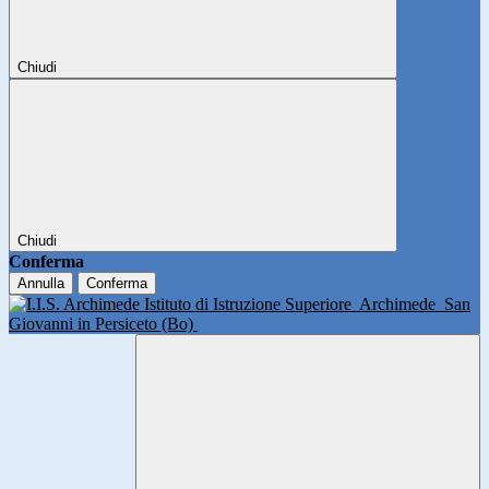
Chiudi
Chiudi
Conferma
Annulla
Conferma
Istituto di Istruzione Superiore
Archimede
San
Giovanni in Persiceto (Bo)