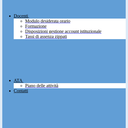
Docenti
Modulo desiderata orario
Formazione
Disposizioni gestione account istituzionale
Tassi di assenza zippati
ATA
Piano delle attività
Contatti