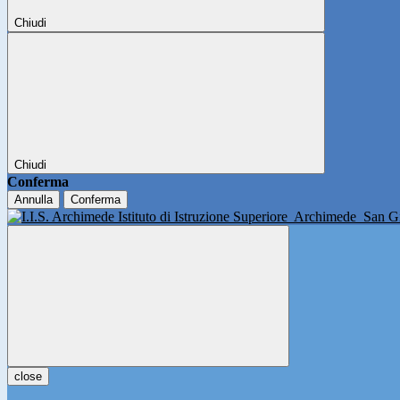
Chiudi
Chiudi
Conferma
Annulla
Conferma
Istituto di Istruzione Superiore
Archimede
San Gi
close