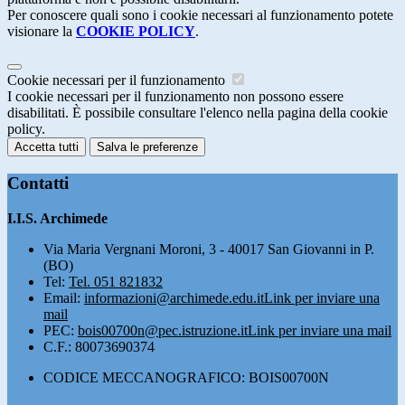
Per conoscere quali sono i cookie necessari al funzionamento potete
visionare la
COOKIE POLICY
.
Cookie necessari per il funzionamento
I cookie necessari per il funzionamento non possono essere
disabilitati. È possibile consultare l'elenco nella pagina della cookie
policy.
Accetta tutti
Salva le preferenze
Contatti
I.I.S. Archimede
Via Maria Vergnani Moroni, 3 - 40017 San Giovanni in P.
(BO)
Tel:
Tel. 051 821832
Email:
informazioni@archimede.edu.it
Link per inviare una
mail
PEC:
bois00700n@pec.istruzione.it
Link per inviare una mail
C.F.: 80073690374
CODICE MECCANOGRAFICO: BOIS00700N