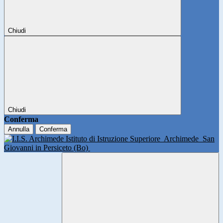
Chiudi
Chiudi
Conferma
Annulla
Conferma
Istituto di Istruzione Superiore
Archimede
San
Giovanni in Persiceto (Bo)