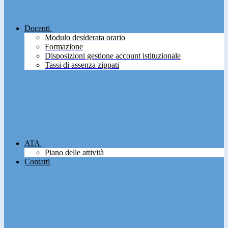
Docenti
Modulo desiderata orario
Formazione
Disposizioni gestione account istituzionale
Tassi di assenza zippati
ATA
Piano delle attività
Contatti