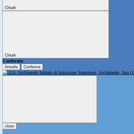
Chiudi
Chiudi
Conferma
Annulla
Conferma
Istituto di Istruzione Superiore
Archimede
San Gi
close