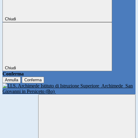
Chiudi
Chiudi
Conferma
Annulla
Conferma
Istituto di Istruzione Superiore
Archimede
San
Giovanni in Persiceto (Bo)