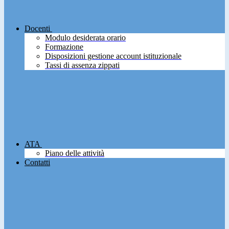
Docenti
Modulo desiderata orario
Formazione
Disposizioni gestione account istituzionale
Tassi di assenza zippati
ATA
Piano delle attività
Contatti