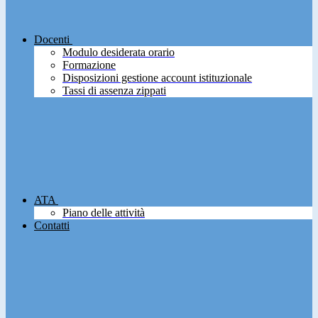
Docenti
Modulo desiderata orario
Formazione
Disposizioni gestione account istituzionale
Tassi di assenza zippati
ATA
Piano delle attività
Contatti