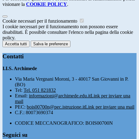
visionare la
COOKIE POLICY
.
Cookie necessari per il funzionamento
I cookie necessari per il funzionamento non possono essere
disabilitati. È possibile consultare l'elenco nella pagina della cookie
policy.
Accetta tutti
Salva le preferenze
Contatti
I.I.S. Archimede
Via Maria Vergnani Moroni, 3 - 40017 San Giovanni in P.
(BO)
Tel:
Tel. 051 821832
Email:
informazioni@archimede.edu.it
Link per inviare una
mail
PEC:
bois00700n@pec.istruzione.it
Link per inviare una mail
C.F.: 80073690374
CODICE MECCANOGRAFICO: BOIS00700N
Seguici su