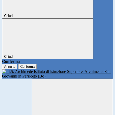
Chiudi
Chiudi
Conferma
Annulla
Conferma
Istituto di Istruzione Superiore
Archimede
San
Giovanni in Persiceto (Bo)