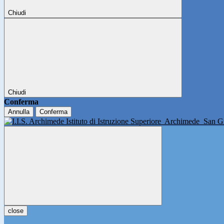
Chiudi
Chiudi
Conferma
Annulla
Conferma
Istituto di Istruzione Superiore
Archimede
San Gi
close