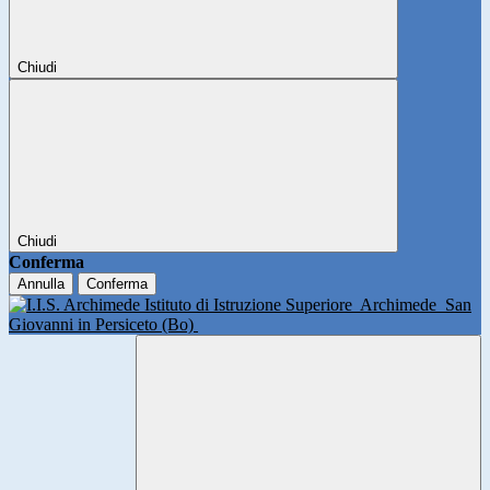
Chiudi
Chiudi
Conferma
Annulla
Conferma
Istituto di Istruzione Superiore
Archimede
San
Giovanni in Persiceto (Bo)