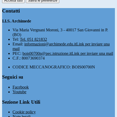
Accetta tutti
Salva le preferenze
Contatti
I.I.S. Archimede
Via Maria Vergnani Moroni, 3 - 40017 San Giovanni in P.
(BO)
Tel:
Tel. 051 821832
Email:
informazioni@archimede.edu.it
Link per inviare una
mail
PEC:
bois00700n@pec.istruzione.it
Link per inviare una mail
C.F.: 80073690374
CODICE MECCANOGRAFICO: BOIS00700N
Seguici su
Facebook
Youtube
Sezione Link Utili
Cookie policy
Note legali