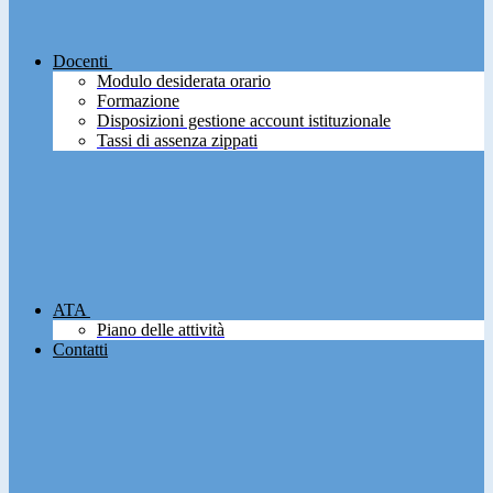
Docenti
Modulo desiderata orario
Formazione
Disposizioni gestione account istituzionale
Tassi di assenza zippati
ATA
Piano delle attività
Contatti