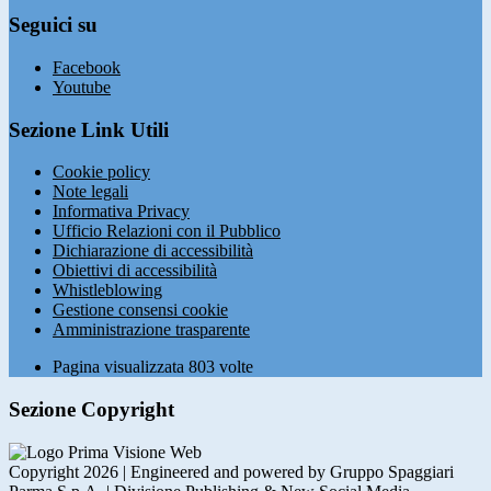
Seguici su
Facebook
Youtube
Sezione Link Utili
Cookie policy
Note legali
Informativa Privacy
Ufficio Relazioni con il Pubblico
Dichiarazione di accessibilità
Obiettivi di accessibilità
Whistleblowing
Gestione consensi cookie
Amministrazione trasparente
Pagina visualizzata
803
volte
Sezione Copyright
Copyright 2026 | Engineered and powered by Gruppo Spaggiari