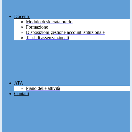
Docenti
Modulo desiderata orario
Formazione
Disposizioni gestione account istituzionale
Tassi di assenza zippati
ATA
Piano delle attività
Contatti