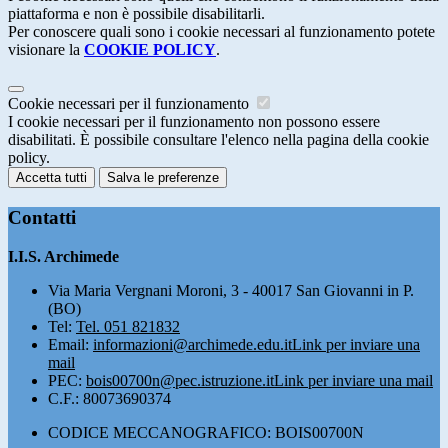
piattaforma e non è possibile disabilitarli.
Per conoscere quali sono i cookie necessari al funzionamento potete
visionare la
COOKIE POLICY
.
Cookie necessari per il funzionamento
I cookie necessari per il funzionamento non possono essere
disabilitati. È possibile consultare l'elenco nella pagina della cookie
policy.
Accetta tutti
Salva le preferenze
Contatti
I.I.S. Archimede
Via Maria Vergnani Moroni, 3 - 40017 San Giovanni in P.
(BO)
Tel:
Tel. 051 821832
Email:
informazioni@archimede.edu.it
Link per inviare una
mail
PEC:
bois00700n@pec.istruzione.it
Link per inviare una mail
C.F.: 80073690374
CODICE MECCANOGRAFICO: BOIS00700N