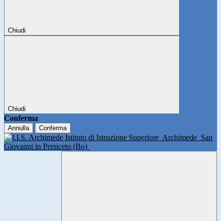
Chiudi
Chiudi
Conferma
Annulla
Conferma
Istituto di Istruzione Superiore
Archimede
San
Giovanni in Persiceto (Bo)