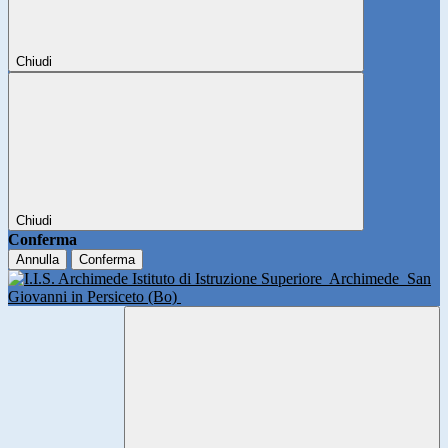
Chiudi
Chiudi
Conferma
Annulla
Conferma
Istituto di Istruzione Superiore
Archimede
San
Giovanni in Persiceto (Bo)