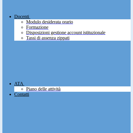
Docenti
Modulo desiderata orario
Formazione
Disposizioni gestione account istituzionale
Tassi di assenza zippati
ATA
Piano delle attività
Contatti