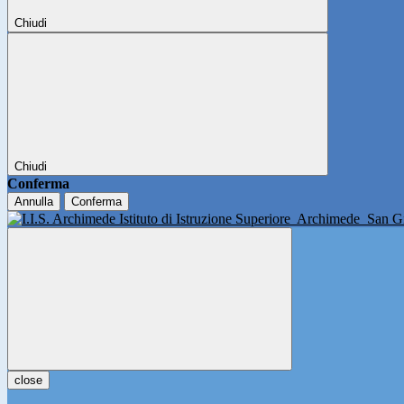
Chiudi
Chiudi
Conferma
Annulla
Conferma
Istituto di Istruzione Superiore
Archimede
San Gi
close