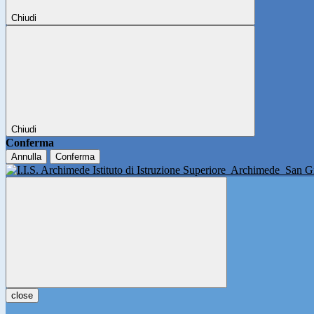
Chiudi
Chiudi
Conferma
Annulla
Conferma
Istituto di Istruzione Superiore
Archimede
San Gi
close