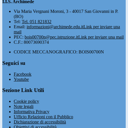
I.I.S. Archimede
Via Maria Vergnani Moroni, 3 - 40017 San Giovanni in P.
(BO)
Tel:
Tel. 051 821832
Email:
informazioni@archimede.edu.it
Link per inviare una
mail
PEC:
bois00700n@pec.istruzione.it
Link per inviare una mail
C.F.: 80073690374
CODICE MECCANOGRAFICO: BOIS00700N
Seguici su
Facebook
Youtube
Sezione Link Utili
Cookie policy
Note legali
Informativa Privacy
Ufficio Relazioni con il Pubblico
Dichiarazione di accessibilità
Obiettivi di accessibilità