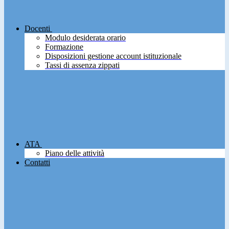
Docenti
Modulo desiderata orario
Formazione
Disposizioni gestione account istituzionale
Tassi di assenza zippati
ATA
Piano delle attività
Contatti