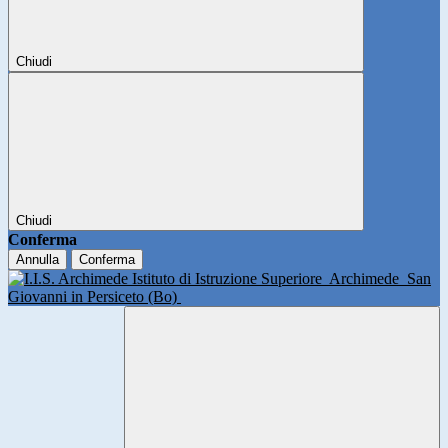
Chiudi
Chiudi
Conferma
Annulla
Conferma
Istituto di Istruzione Superiore
Archimede
San
Giovanni in Persiceto (Bo)