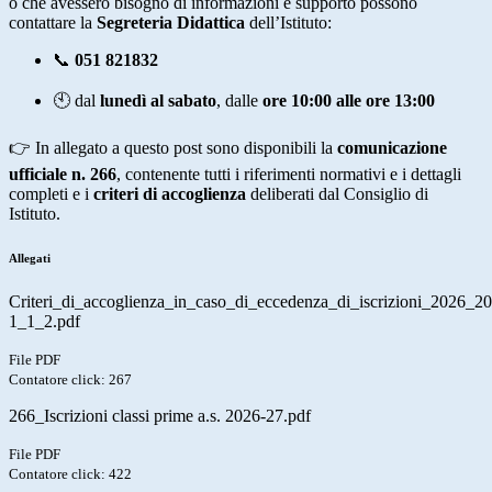
o che avessero bisogno di informazioni e supporto possono
contattare la
Segreteria Didattica
dell’Istituto:
📞
051 821832
🕙 dal
lunedì al sabato
, dalle
ore 10:00 alle ore 13:00
👉 In allegato a questo post sono disponibili la
comunicazione
ufficiale n. 266
, contenente tutti i riferimenti normativi e i dettagli
completi e i
criteri di accoglienza
deliberati dal Consiglio di
Istituto.
Allegati
Criteri_di_accoglienza_in_caso_di_eccedenza_di_iscrizioni_2026_2
1_1_2.pdf
File PDF
Contatore click: 267
266_Iscrizioni classi prime a.s. 2026-27.pdf
File PDF
Contatore click: 422