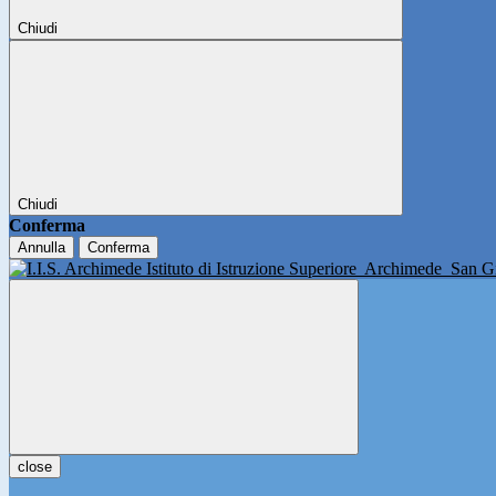
Chiudi
Chiudi
Conferma
Annulla
Conferma
Istituto di Istruzione Superiore
Archimede
San Gi
close