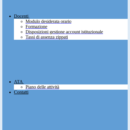
Docenti
Modulo desiderata orario
Formazione
Disposizioni gestione account istituzionale
Tassi di assenza zippati
ATA
Piano delle attività
Contatti