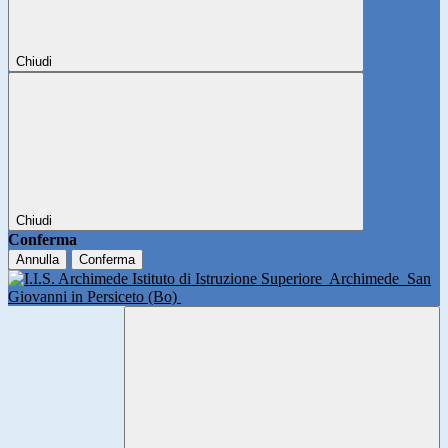
Chiudi
Chiudi
Conferma
Annulla
Conferma
Istituto di Istruzione Superiore
Archimede
San
Giovanni in Persiceto (Bo)