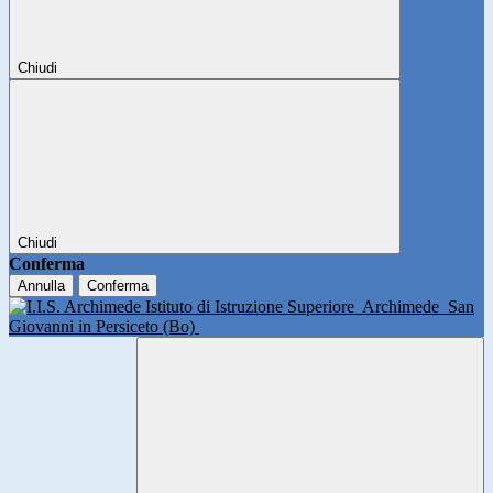
Chiudi
Chiudi
Conferma
Annulla
Conferma
Istituto di Istruzione Superiore
Archimede
San
Giovanni in Persiceto (Bo)