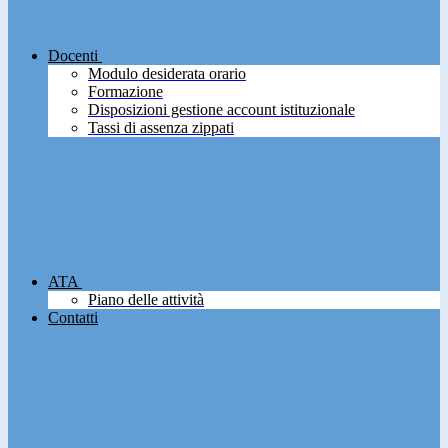
Docenti
Modulo desiderata orario
Formazione
Disposizioni gestione account istituzionale
Tassi di assenza zippati
ATA
Piano delle attività
Contatti