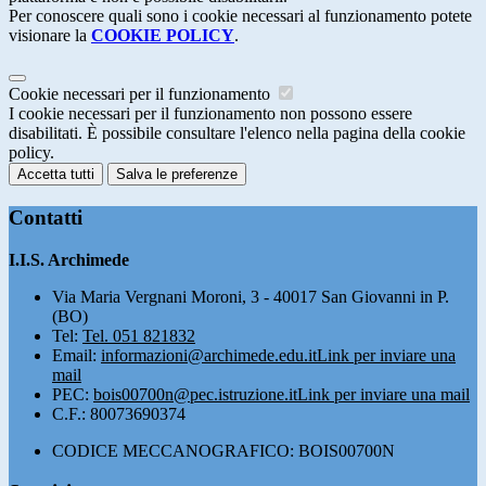
Per conoscere quali sono i cookie necessari al funzionamento potete
visionare la
COOKIE POLICY
.
Cookie necessari per il funzionamento
I cookie necessari per il funzionamento non possono essere
disabilitati. È possibile consultare l'elenco nella pagina della cookie
policy.
Accetta tutti
Salva le preferenze
Contatti
I.I.S. Archimede
Via Maria Vergnani Moroni, 3 - 40017 San Giovanni in P.
(BO)
Tel:
Tel. 051 821832
Email:
informazioni@archimede.edu.it
Link per inviare una
mail
PEC:
bois00700n@pec.istruzione.it
Link per inviare una mail
C.F.: 80073690374
CODICE MECCANOGRAFICO: BOIS00700N