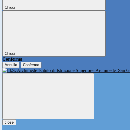
Chiudi
Chiudi
Conferma
Annulla
Conferma
Istituto di Istruzione Superiore
Archimede
San Gi
close