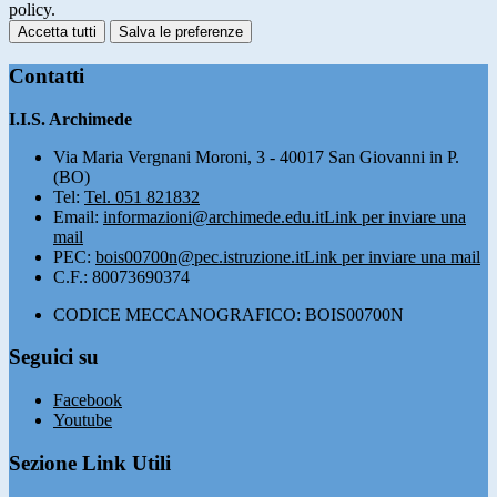
policy.
Accetta tutti
Salva le preferenze
Contatti
I.I.S. Archimede
Via Maria Vergnani Moroni, 3 - 40017 San Giovanni in P.
(BO)
Tel:
Tel. 051 821832
Email:
informazioni@archimede.edu.it
Link per inviare una
mail
PEC:
bois00700n@pec.istruzione.it
Link per inviare una mail
C.F.: 80073690374
CODICE MECCANOGRAFICO: BOIS00700N
Seguici su
Facebook
Youtube
Sezione Link Utili