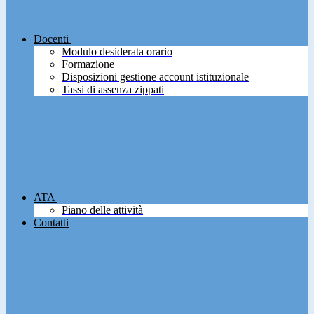
Docenti
Modulo desiderata orario
Formazione
Disposizioni gestione account istituzionale
Tassi di assenza zippati
ATA
Piano delle attività
Contatti