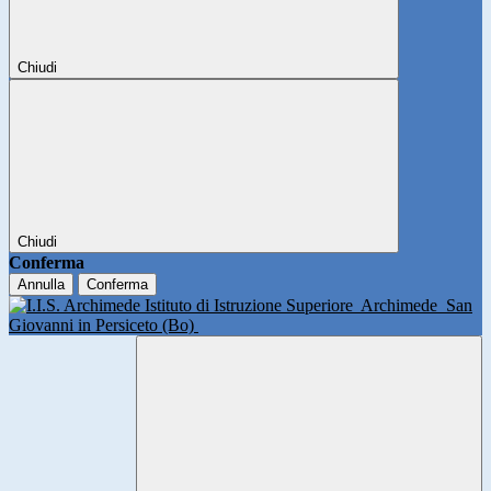
Chiudi
Chiudi
Conferma
Annulla
Conferma
Istituto di Istruzione Superiore
Archimede
San
Giovanni in Persiceto (Bo)