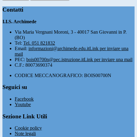
Contatti
I.I.S. Archimede
Via Maria Vergnani Moroni, 3 - 40017 San Giovanni in P.
(BO)
Tel:
Tel. 051 821832
Email:
informazioni@archimede.edu.it
Link per inviare una
mail
PEC:
bois00700n@pec.istruzione.it
Link per inviare una mail
C.F.: 80073690374
CODICE MECCANOGRAFICO: BOIS00700N
Seguici su
Facebook
Youtube
Sezione Link Utili
Cookie policy
Note legali