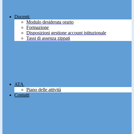
Docenti
Modulo desiderata orario
Formazione
Disposizioni gestione account istituzionale
Tassi di assenza zippati
ATA
Piano delle attività
Contatti