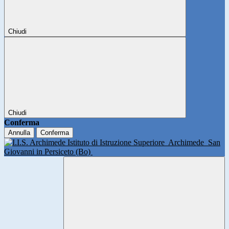
Chiudi
Chiudi
Conferma
Annulla
Conferma
Istituto di Istruzione Superiore
Archimede
San
Giovanni in Persiceto (Bo)