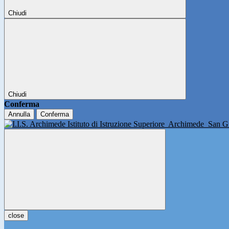
Chiudi
Chiudi
Conferma
Annulla
Conferma
Istituto di Istruzione Superiore
Archimede
San Gi
close