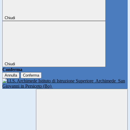
Chiudi
Chiudi
Conferma
Annulla
Conferma
Istituto di Istruzione Superiore
Archimede
San
Giovanni in Persiceto (Bo)