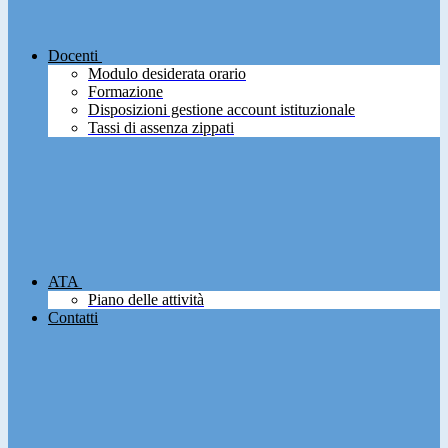
Docenti
Modulo desiderata orario
Formazione
Disposizioni gestione account istituzionale
Tassi di assenza zippati
ATA
Piano delle attività
Contatti