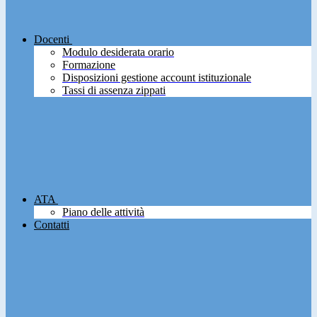
Docenti
Modulo desiderata orario
Formazione
Disposizioni gestione account istituzionale
Tassi di assenza zippati
ATA
Piano delle attività
Contatti