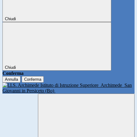
Chiudi
Chiudi
Conferma
Annulla
Conferma
Istituto di Istruzione Superiore
Archimede
San
Giovanni in Persiceto (Bo)