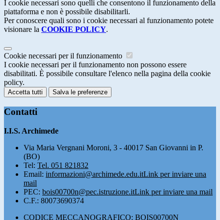
I cookie necessari sono quelli che consentono il funzionamento della
piattaforma e non è possibile disabilitarli.
Per conoscere quali sono i cookie necessari al funzionamento potete
visionare la
COOKIE POLICY
.
Cookie necessari per il funzionamento
I cookie necessari per il funzionamento non possono essere
disabilitati. È possibile consultare l'elenco nella pagina della cookie
policy.
Accetta tutti
Salva le preferenze
Contatti
I.I.S. Archimede
Via Maria Vergnani Moroni, 3 - 40017 San Giovanni in P.
(BO)
Tel:
Tel. 051 821832
Email:
informazioni@archimede.edu.it
Link per inviare una
mail
PEC:
bois00700n@pec.istruzione.it
Link per inviare una mail
C.F.: 80073690374
CODICE MECCANOGRAFICO: BOIS00700N