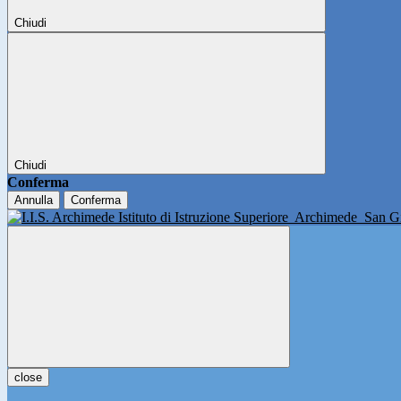
Chiudi
Chiudi
Conferma
Annulla
Conferma
Istituto di Istruzione Superiore
Archimede
San Gi
close