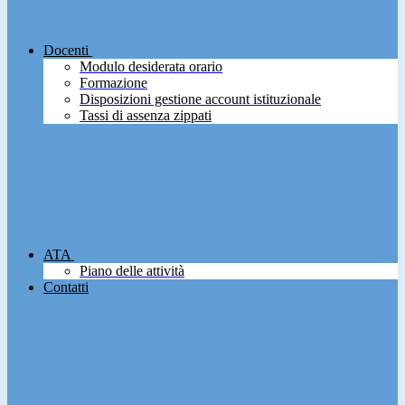
Docenti
Modulo desiderata orario
Formazione
Disposizioni gestione account istituzionale
Tassi di assenza zippati
ATA
Piano delle attività
Contatti