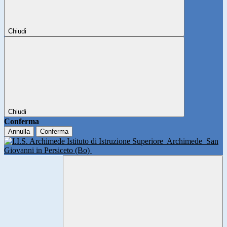
Chiudi
Chiudi
Conferma
Annulla
Conferma
Istituto di Istruzione Superiore
Archimede
San
Giovanni in Persiceto (Bo)