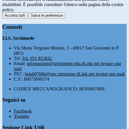
disabilitati. È possibile consultare l'elenco nella pagina della cookie
policy.
Accetta tutti
Salva le preferenze
Contatti
I.I.S. Archimede
Via Maria Vergnani Moroni, 3 - 40017 San Giovanni in P.
(BO)
Tel:
Tel. 051 821832
Email:
informazioni@archimede.edu.it
Link per inviare una
mail
PEC:
bois00700n@pec.istruzione.it
Link per inviare una mail
C.F.: 80073690374
CODICE MECCANOGRAFICO: BOIS00700N
Seguici su
Facebook
Youtube
Sezione Link Utili