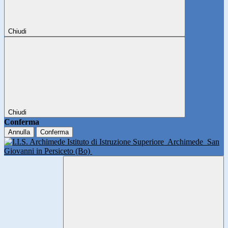
Chiudi
Chiudi
Conferma
Annulla
Conferma
Istituto di Istruzione Superiore
Archimede
San
Giovanni in Persiceto (Bo)