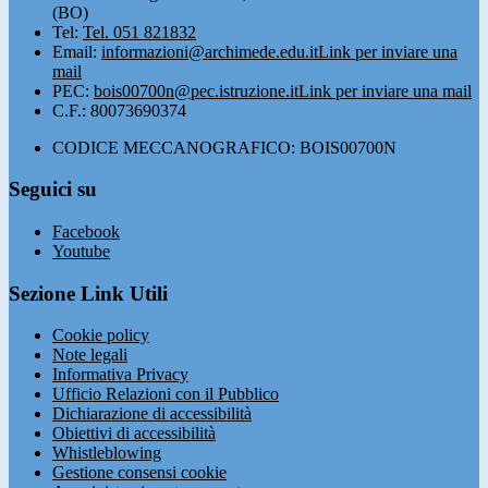
(BO)
Tel:
Tel. 051 821832
Email:
informazioni@archimede.edu.it
Link per inviare una
mail
PEC:
bois00700n@pec.istruzione.it
Link per inviare una mail
C.F.: 80073690374
CODICE MECCANOGRAFICO: BOIS00700N
Seguici su
Facebook
Youtube
Sezione Link Utili
Cookie policy
Note legali
Informativa Privacy
Ufficio Relazioni con il Pubblico
Dichiarazione di accessibilità
Obiettivi di accessibilità
Whistleblowing
Gestione consensi cookie