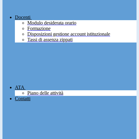
Docenti
Modulo desiderata orario
Formazione
Disposizioni gestione account istituzionale
Tassi di assenza zippati
ATA
Piano delle attività
Contatti