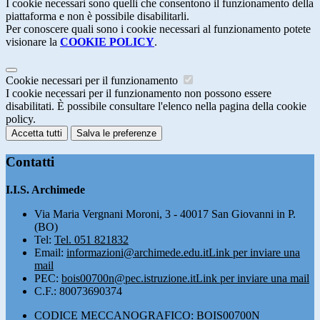
I cookie necessari sono quelli che consentono il funzionamento della
piattaforma e non è possibile disabilitarli.
Per conoscere quali sono i cookie necessari al funzionamento potete
visionare la
COOKIE POLICY
.
Cookie necessari per il funzionamento
I cookie necessari per il funzionamento non possono essere
disabilitati. È possibile consultare l'elenco nella pagina della cookie
policy.
Accetta tutti
Salva le preferenze
Contatti
I.I.S. Archimede
Via Maria Vergnani Moroni, 3 - 40017 San Giovanni in P.
(BO)
Tel:
Tel. 051 821832
Email:
informazioni@archimede.edu.it
Link per inviare una
mail
PEC:
bois00700n@pec.istruzione.it
Link per inviare una mail
C.F.: 80073690374
CODICE MECCANOGRAFICO: BOIS00700N