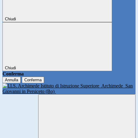
Chiudi
Chiudi
Conferma
Annulla
Conferma
Istituto di Istruzione Superiore
Archimede
San
Giovanni in Persiceto (Bo)