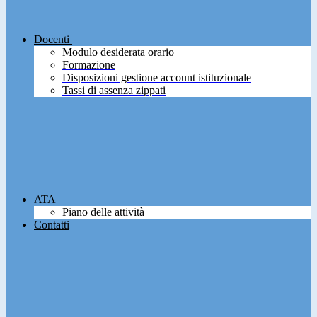
Docenti
Modulo desiderata orario
Formazione
Disposizioni gestione account istituzionale
Tassi di assenza zippati
ATA
Piano delle attività
Contatti