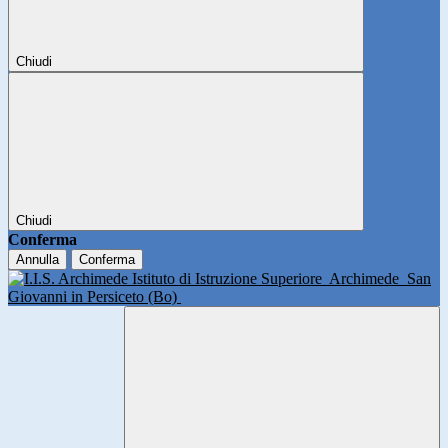
Chiudi
Chiudi
Conferma
Annulla
Conferma
Istituto di Istruzione Superiore
Archimede
San
Giovanni in Persiceto (Bo)