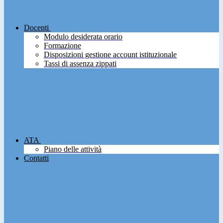
Docenti
Modulo desiderata orario
Formazione
Disposizioni gestione account istituzionale
Tassi di assenza zippati
ATA
Piano delle attività
Contatti