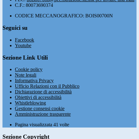
C.F.: 80073690374
CODICE MECCANOGRAFICO: BOIS00700N
Seguici su
Facebook
Youtube
Sezione Link Utili
Cookie policy
Note legali
Informativa Privacy
Ufficio Relazioni con il Pubblico
Dichiarazione di accessibilità
Obiettivi di accessibilità
Whistleblowing
Gestione consensi cookie
Amministrazione trasparente
Pagina visualizzata
41
volte
Sezione Copyright