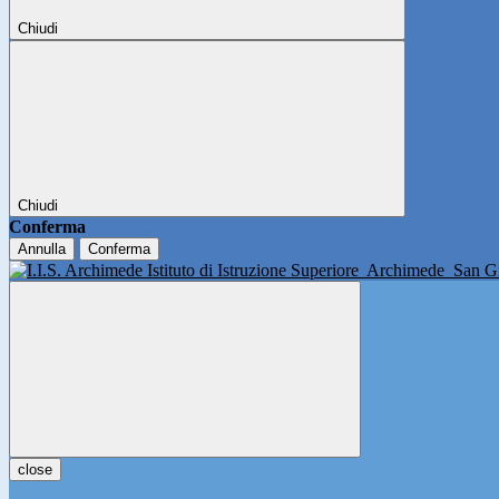
Chiudi
Chiudi
Conferma
Annulla
Conferma
Istituto di Istruzione Superiore
Archimede
San Gi
close