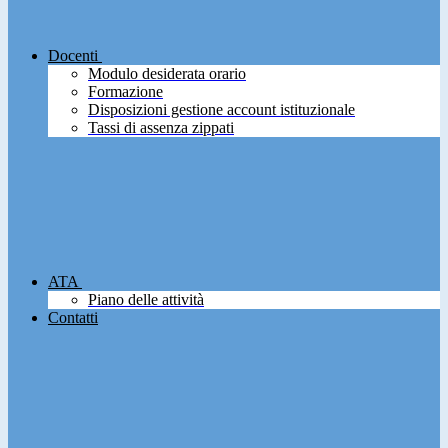
Docenti
Modulo desiderata orario
Formazione
Disposizioni gestione account istituzionale
Tassi di assenza zippati
ATA
Piano delle attività
Contatti