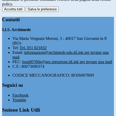
policy.
Accetta tutti
Salva le preferenze
Contatti
I.I.S. Archimede
Via Maria Vergnani Moroni, 3 - 40017 San Giovanni in P.
(BO)
Tel:
Tel. 051 821832
Email:
informazioni@archimede.edu.it
Link per inviare una
mail
PEC:
bois00700n@pec.istruzione.it
Link per inviare una mail
C.F.: 80073690374
CODICE MECCANOGRAFICO: BOIS00700N
Seguici su
Facebook
Youtube
Sezione Link Utili