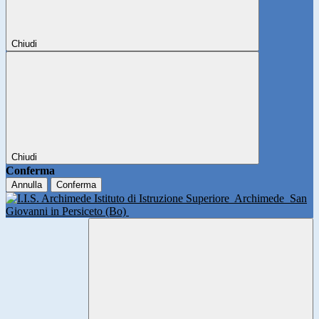
Chiudi
Chiudi
Conferma
Annulla
Conferma
Istituto di Istruzione Superiore
Archimede
San
Giovanni in Persiceto (Bo)