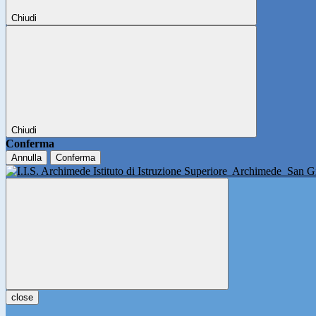
Chiudi
Chiudi
Conferma
Annulla
Conferma
Istituto di Istruzione Superiore
Archimede
San Gi
close