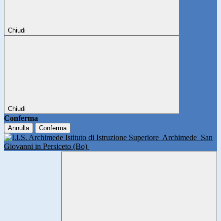
Chiudi
Chiudi
Conferma
Annulla
Conferma
Istituto di Istruzione Superiore
Archimede
San
Giovanni in Persiceto (Bo)