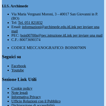
I.I.S. Archimede
Via Maria Vergnani Moroni, 3 - 40017 San Giovanni in P.
(BO)
Tel:
Tel. 051 821832
Email:
informazioni@archimede.edu.it
Link per inviare una
mail
PEC:
bois00700n@pec.istruzione.it
Link per inviare una mail
C.F.: 80073690374
CODICE MECCANOGRAFICO: BOIS00700N
Seguici su
Facebook
Youtube
Sezione Link Utili
Cookie policy
Note legali
Informativa Privacy
Ufficio Relazioni con il Pubblico
Dichiarazione di accessibilità