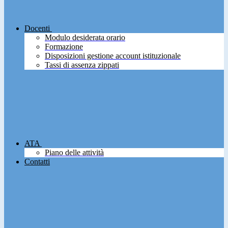
Docenti
Modulo desiderata orario
Formazione
Disposizioni gestione account istituzionale
Tassi di assenza zippati
ATA
Piano delle attività
Contatti