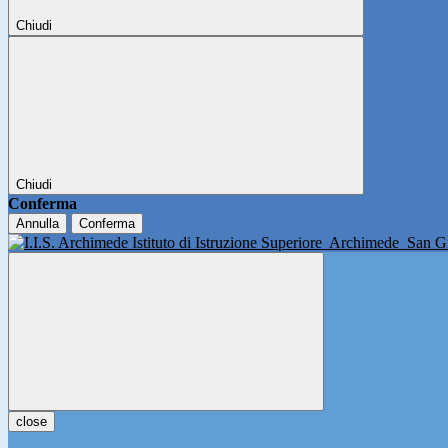
Chiudi
Chiudi
Conferma
Annulla
Conferma
Istituto di Istruzione Superiore
Archimede
San Gi
close