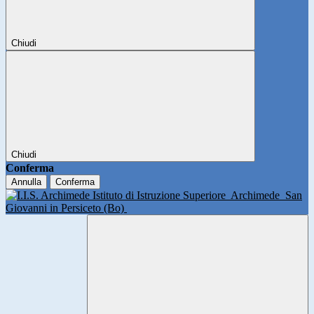
Chiudi
Chiudi
Conferma
Annulla
Conferma
Istituto di Istruzione Superiore
Archimede
San
Giovanni in Persiceto (Bo)