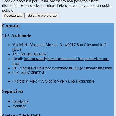
I cookie necessari per il funzionamento non possono essere
disabilitati. È possibile consultare l'elenco nella pagina della cookie
policy.
Accetta tutti
Salva le preferenze
Contatti
I.I.S. Archimede
Via Maria Vergnani Moroni, 3 - 40017 San Giovanni in P.
(BO)
Tel:
Tel. 051 821832
Email:
informazioni@archimede.edu.it
Link per inviare una
mail
PEC:
bois00700n@pec.istruzione.it
Link per inviare una mail
C.F.: 80073690374
CODICE MECCANOGRAFICO: BOIS00700N
Seguici su
Facebook
Youtube