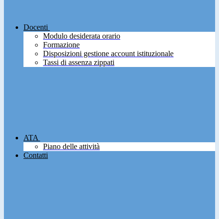
Docenti
Modulo desiderata orario
Formazione
Disposizioni gestione account istituzionale
Tassi di assenza zippati
ATA
Piano delle attività
Contatti