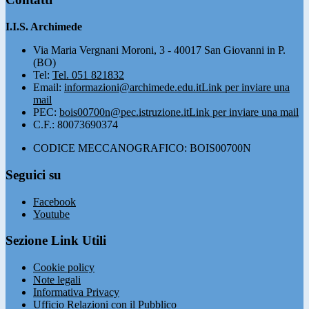
I.I.S. Archimede
Via Maria Vergnani Moroni, 3 - 40017 San Giovanni in P.
(BO)
Tel:
Tel. 051 821832
Email:
informazioni@archimede.edu.it
Link per inviare una
mail
PEC:
bois00700n@pec.istruzione.it
Link per inviare una mail
C.F.: 80073690374
CODICE MECCANOGRAFICO: BOIS00700N
Seguici su
Facebook
Youtube
Sezione Link Utili
Cookie policy
Note legali
Informativa Privacy
Ufficio Relazioni con il Pubblico