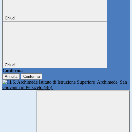
Chiudi
Chiudi
Conferma
Annulla
Conferma
Istituto di Istruzione Superiore
Archimede
San
Giovanni in Persiceto (Bo)