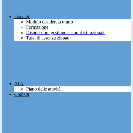
Docenti
Modulo desiderata orario
Formazione
Disposizioni gestione account istituzionale
Tassi di assenza zippati
ATA
Piano delle attività
Contatti