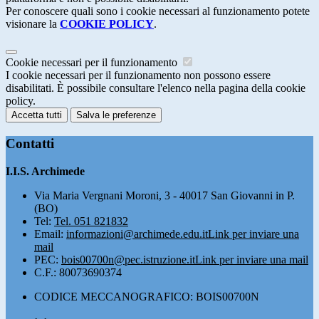
Per conoscere quali sono i cookie necessari al funzionamento potete
visionare la
COOKIE POLICY
.
Cookie necessari per il funzionamento
I cookie necessari per il funzionamento non possono essere
disabilitati. È possibile consultare l'elenco nella pagina della cookie
policy.
Accetta tutti
Salva le preferenze
Contatti
I.I.S. Archimede
Via Maria Vergnani Moroni, 3 - 40017 San Giovanni in P.
(BO)
Tel:
Tel. 051 821832
Email:
informazioni@archimede.edu.it
Link per inviare una
mail
PEC:
bois00700n@pec.istruzione.it
Link per inviare una mail
C.F.: 80073690374
CODICE MECCANOGRAFICO: BOIS00700N