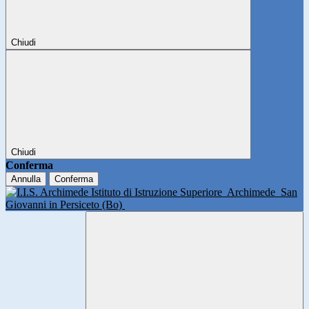
Chiudi
Chiudi
Conferma
Annulla
Conferma
Istituto di Istruzione Superiore
Archimede
San
Giovanni in Persiceto (Bo)