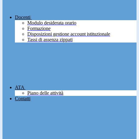
Docenti
Modulo desiderata orario
Formazione
Disposizioni gestione account istituzionale
Tassi di assenza zippati
ATA
Piano delle attività
Contatti